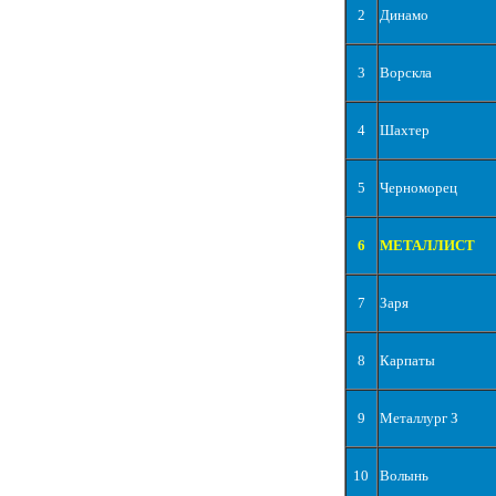
2
Динамо
3
Ворскла
4
Шахтер
5
Черноморец
6
МЕТАЛЛИСТ
7
Заря
8
Карпаты
9
Металлург З
10
Волынь