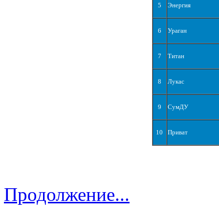
5
Энергия
6
Ураган
7
Титан
8
Лукас
9
СумДУ
10
Приват
Продолжение...