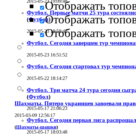
2015-05-23 19:09:48
Отображать топо
Футбол. Первые матчи 25 тура состоялис
Отображать топо
(
Футбол
)
Отображать топо
2015-05-23 18:58:42
Футбол. Сегодня завершен тур чемпиона
2015-05-23 16:51:52
Футбол. Сегодня стартовал тур чемпион
2015-05-22 18:14:27
Футбол. Три матча 24 тура сегодня сыг
(
Футбол
)
Шахматы. Пятеро украинцев завоевали пра
2015-05-17 21:06:23
2015-03-09 12:56:17
Футбол. Сегодня первая лига распрощал
(
Шахматы-шашки
)
2015-05-17 18:03:48