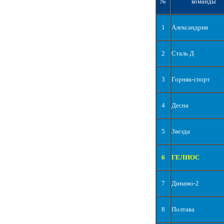
№
команды
1
Александрия
2
Сталь Д
3
Горняк-спорт
4
Десна
5
Звезда
6
ГЕЛИОС
7
Динамо-2
8
Полтава