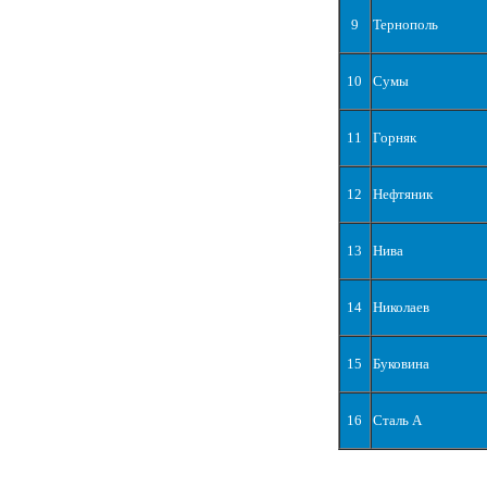
9
Тернополь
10
Сумы
11
Горняк
12
Нефтяник
13
Нива
14
Николаев
15
Буковина
16
Сталь А