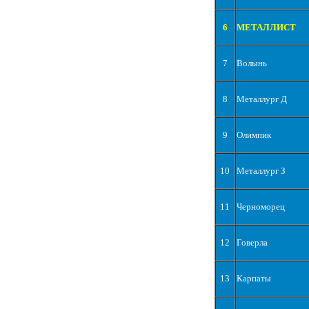
6
МЕТАЛЛИСТ
7
Волынь
8
Металлург Д
9
Олимпик
10
Металлург З
11
Черноморец
12
Говерла
13
Карпаты