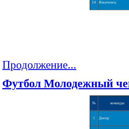
14
Ильичевец
Продолжение...
Футбол Молодежный че
№
команды
1
Днепр